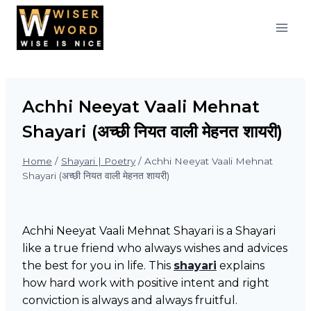
Skip
to
content
Achhi Neeyat Vaali Mehnat
Shayari (अच्छी नियत वाली मेहनत शायरी)
Home
/
Shayari | Poetry
/
Achhi Neeyat Vaali Mehnat
Shayari (अच्छी नियत वाली मेहनत शायरी)
Achhi Neeyat Vaali Mehnat Shayari is a Shayari
like a true friend who always wishes and advices
the best for you in life. This
shayari
explains
how hard work with positive intent and right
conviction is always and always fruitful.