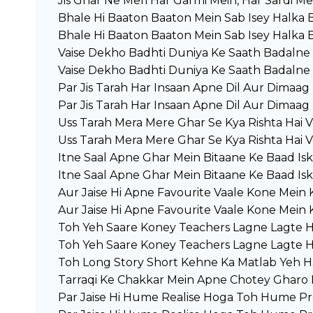
Jis Ghar Ne Meri Har Garmi Mein, Har Sardi M
Bhale Hi Baaton Baaton Mein Sab Isey Halka 
Bhale Hi Baaton Baaton Mein Sab Isey Halka 
Vaise Dekho Badhti Duniya Ke Saath Badalne
Vaise Dekho Badhti Duniya Ke Saath Badalne
Par Jis Tarah Har Insaan Apne Dil Aur Dimaag
Par Jis Tarah Har Insaan Apne Dil Aur Dimaag
Uss Tarah Mera Mere Ghar Se Kya Rishta Hai 
Uss Tarah Mera Mere Ghar Se Kya Rishta Hai 
Itne Saal Apne Ghar Mein Bitaane Ke Baad Is
Itne Saal Apne Ghar Mein Bitaane Ke Baad Is
Aur Jaise Hi Apne Favourite Vaale Kone Mein 
Aur Jaise Hi Apne Favourite Vaale Kone Mein 
Toh Yeh Saare Koney Teachers Lagne Lagte H
Toh Yeh Saare Koney Teachers Lagne Lagte H
Toh Long Story Short Kehne Ka Matlab Yeh H
Tarraqi Ke Chakkar Mein Apne Chotey Gharo
Par Jaise Hi Hume Realise Hoga Toh Hume P