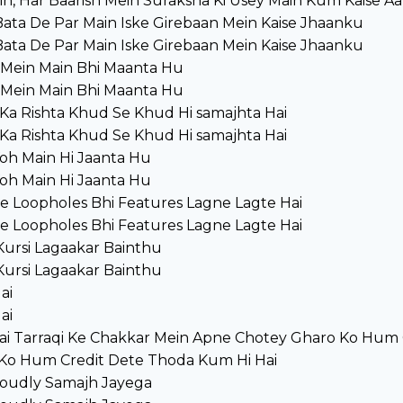
ein, Har Baarish Mein Suraksha Ki Usey Main Kum Kaise 
Bata De Par Main Iske Girebaan Mein Kaise Jhaanku
Bata De Par Main Iske Girebaan Mein Kaise Jhaanku
 Mein Main Bhi Maanta Hu
 Mein Main Bhi Maanta Hu
 Ka Rishta Khud Se Khud Hi samajhta Hai
 Ka Rishta Khud Se Khud Hi samajhta Hai
Voh Main Hi Jaanta Hu
Voh Main Hi Jaanta Hu
ke Loopholes Bhi Features Lagne Lagte Hai
ke Loopholes Bhi Features Lagne Lagte Hai
Kursi Lagaakar Bainthu
Kursi Lagaakar Bainthu
ai
ai
ai Tarraqi Ke Chakkar Mein Apne Chotey Gharo Ko Hum 
 Ko Hum Credit Dete Thoda Kum Hi Hai
roudly Samajh Jayega