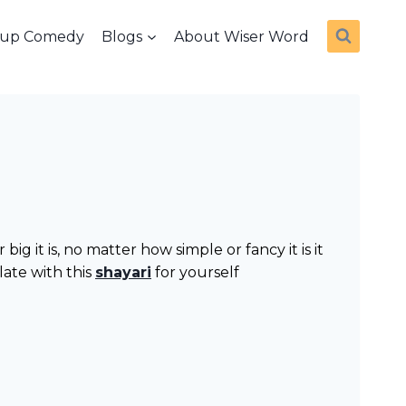
dup Comedy
Blogs
About Wiser Word
g it is, no matter how simple or fancy it is it
late with this
shayari
for yourself